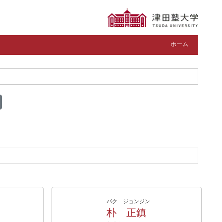
ホーム
パク ジョンジン
朴 正鎮