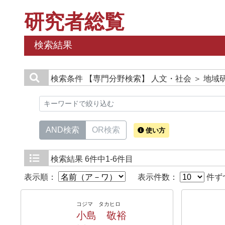
研究者総覧
検索結果
検索条件
【専門分野検索】 人文・社会 ＞ 地域
AND検索
OR検索
使い方
検索結果
6件中1-6件目
表示順：
表示件数：
件ず
コジマ タカヒロ
小島 敬裕