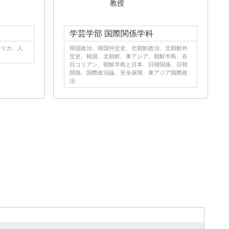
教授
学芸学部 国際関係学科
メリカ、人
韓国政治、韓国外交史、北朝鮮政治、北朝鮮外
交史、韓国、北朝鮮、東アジア、朝鮮半島、在
日コリアン、朝鮮半島と日本、日韓関係、日朝
関係、国際政治論、安全保障、東アジア国際政
治