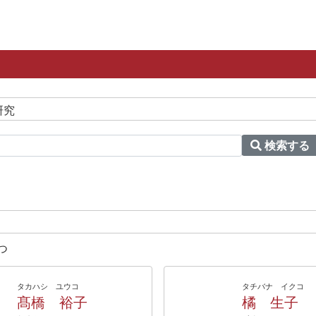
研究
検索する
つ
タカハシ ユウコ
タチバナ イクコ
髙橋 裕子
橘 生子