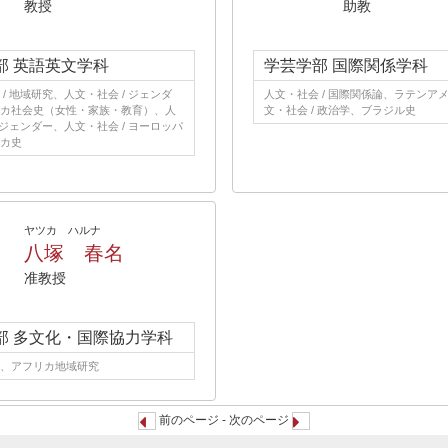
教授
助教
部 英語英文学科
学芸学部 国際関係学科
/ 地域研究、人文・社会 / ジェンダ
人文・社会 / 国際関係論、ラテンア
カ社会史（女性・家族・教育）、人
文・社会 / 政治学、ブラジル史
 ジェンダー、人文・社会 / ヨーロッパ
カ史
ヤツカ ハルナ
八塚 春名
准教授
部 多文化・国際協力学科
、アフリカ地域研究
前のページ - 次のページ