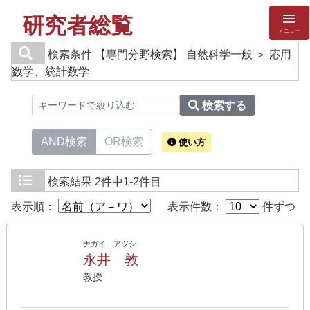
研究者総覧
メニュー
検索条件
【専門分野検索】 自然科学一般 ＞ 応用
数学、統計数学
検索する
AND検索
OR検索
使い方
検索結果
2件中1-2件目
表示順：
表示件数：
件ずつ
ナガイ アツシ
永井 敦
教授