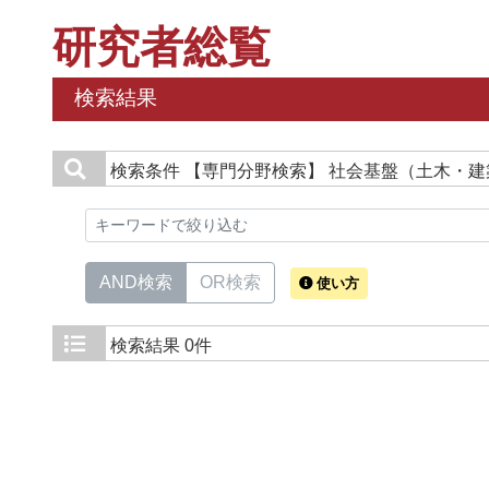
研究者総覧
検索結果
検索条件
【専門分野検索】 社会基盤（土木・建
AND検索
OR検索
使い方
検索結果
0件