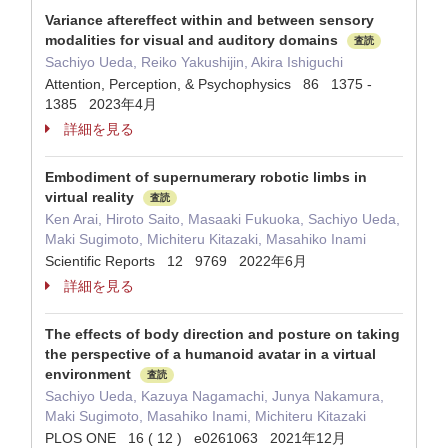
Variance aftereffect within and between sensory
modalities for visual and auditory domains
査読
Sachiyo Ueda, Reiko Yakushijin, Akira Ishiguchi
Attention, Perception, & Psychophysics 86 1375 -
1385 2023年4月
詳細を見る
Embodiment of supernumerary robotic limbs in
virtual reality
査読
Ken Arai, Hiroto Saito, Masaaki Fukuoka, Sachiyo Ueda,
Maki Sugimoto, Michiteru Kitazaki, Masahiko Inami
Scientific Reports 12 9769 2022年6月
詳細を見る
The effects of body direction and posture on taking
the perspective of a humanoid avatar in a virtual
environment
査読
Sachiyo Ueda, Kazuya Nagamachi, Junya Nakamura,
Maki Sugimoto, Masahiko Inami, Michiteru Kitazaki
PLOS ONE 16 ( 12 ) e0261063 2021年12月