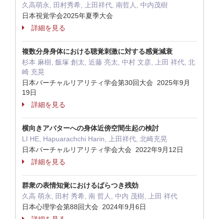
久高萌永, 田村秀希, 上田祥代, 南哲人, 中内茂樹
日本視覚学会2025年夏季大会
詳細を見る
複数分身身体における聴覚刺激に対する感覚減衰
杉本 麻樹, 飯塚 創太, 近藤 亮太, 中村 文彦, 上田 祥代, 北
崎 充晃
日本バーチャルリアリティ学会第30回大会 2025年9月
19日
詳細を見る
横向きアバターへの身体近傍空間生起の検討
LI HE, Hapuarachchi Harin, 上田祥代, 北崎充晃
日本バーチャルリアリティ学会大会 2022年9月12日
詳細を見る
群衆の表情知覚におけるばらつき残効
久高 萌永, 田村 秀希, 南 哲人, 中内 茂樹, 上田 祥代
日本心理学会第88回大会 2024年9月6日