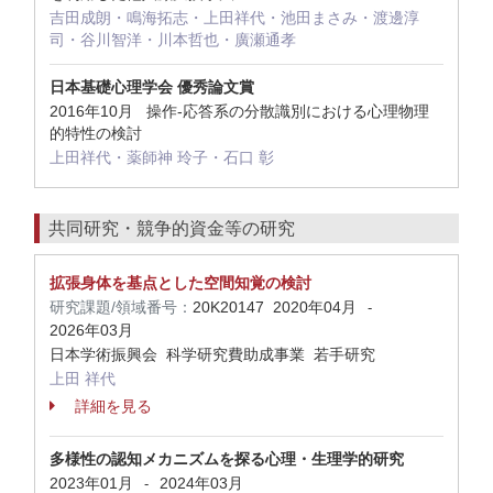
吉田成朗・鳴海拓志・上田祥代・池田まさみ・渡邊淳
司・谷川智洋・川本哲也・廣瀬通孝
日本基礎心理学会 優秀論文賞
2016年10月 操作-応答系の分散識別における心理物理
的特性の検討
上田祥代・薬師神 玲子・石口 彰
共同研究・競争的資金等の研究
拡張身体を基点とした空間知覚の検討
研究課題/領域番号：
20K20147
2020年04月
-
2026年03月
日本学術振興会 科学研究費助成事業 若手研究
上田 祥代
詳細を見る
多様性の認知メカニズムを探る心理・生理学的研究
2023年01月
2024年03月
-