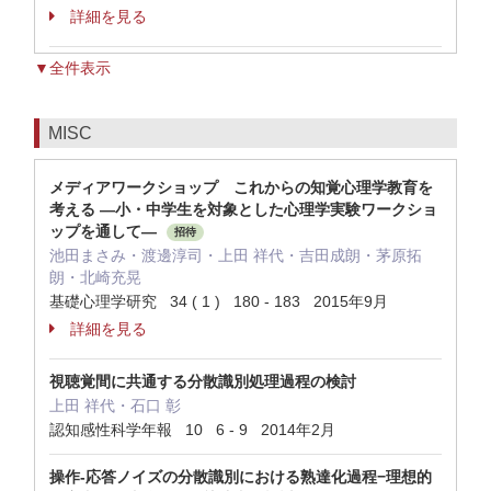
詳細を見る
▼全件表示
MISC
メディアワークショップ これからの知覚心理学教育を
考える —小・中学生を対象とした心理学実験ワークショ
ップを通して—
招待
池田まさみ・渡邊淳司・上田 祥代・吉田成朗・茅原拓
朗・北崎充晃
基礎心理学研究 34 ( 1 ) 180 - 183 2015年9月
詳細を見る
視聴覚間に共通する分散識別処理過程の検討
上田 祥代・石口 彰
認知感性科学年報 10 6 - 9 2014年2月
操作-応答ノイズの分散識別における熟達化過程−理想的