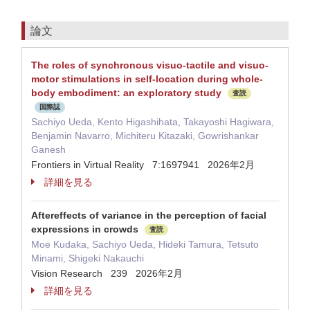
論文
The roles of synchronous visuo-tactile and visuo-
motor stimulations in self-location during whole-
body embodiment: an exploratory study
査読
国際誌
Sachiyo Ueda, Kento Higashihata, Takayoshi Hagiwara,
Benjamin Navarro, Michiteru Kitazaki, Gowrishankar
Ganesh
Frontiers in Virtual Reality 7:1697941 2026年2月
詳細を見る
Aftereffects of variance in the perception of facial
expressions in crowds
査読
Moe Kudaka, Sachiyo Ueda, Hideki Tamura, Tetsuto
Minami, Shigeki Nakauchi
Vision Research 239 2026年2月
詳細を見る