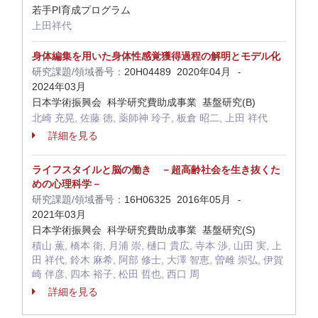
若手PI育成プログラム
上田祥代
身体編集を用いた身体性感覚獲得過程の解明とモデル化
研究課題/領域番号：
20H04489
2020年04月
-
2024年03月
日本学術振興会 科学研究費助成事業 基盤研究(B)
北崎 充晃, 佐藤 徳, 薬師神 玲子, 板倉 昭二, 上田 祥代
詳細を見る
ライフスタイルと脳の働き －超高齢社会を生き抜くた
めの心理科学－
研究課題/領域番号：
16H06325
2016年05月
-
2021年03月
日本学術振興会 科学研究費助成事業 基盤研究(S)
積山 薫, 橋本 衛, 月浦 崇, 樋口 貴広, 寺本 渉, 山田 実, 上
田 祥代, 鈴木 麻希, 阿部 修士, 大澤 智恵, 曽雌 崇弘, 伊賀
崎 伴彦, 四本 裕子, 松田 哲也, 西口 周
詳細を見る