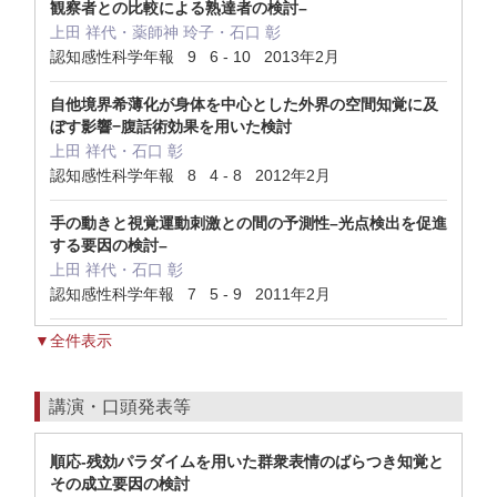
観察者との比較による熟達者の検討–
上田 祥代・薬師神 玲子・石口 彰
認知感性科学年報 9 6 - 10 2013年2月
自他境界希薄化が身体を中心とした外界の空間知覚に及
ぼす影響−腹話術効果を用いた検討
上田 祥代・石口 彰
認知感性科学年報 8 4 - 8 2012年2月
手の動きと視覚運動刺激との間の予測性–光点検出を促進
する要因の検討–
上田 祥代・石口 彰
認知感性科学年報 7 5 - 9 2011年2月
▼全件表示
講演・口頭発表等
順応-残効パラダイムを用いた群衆表情のばらつき知覚と
その成立要因の検討