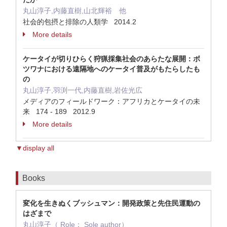
丸山淳子,内藤直樹,山北輝裕 他
社会的包摂と排除の人類学 2014.2
More details
ケータイが切りひらく狩猟採集社会のあらたな展開：ボ
ツワナにおける遠隔地へのケータイ普及がもたらしたも
の
丸山淳子,羽渕一代,内藤直樹,岩佐光広
メディアのフィールドワーク：アフリカとケータイの未
来 174 - 189 2012.9
More details
▼display all
Books
変化を生きぬくブッシュマン：開発政策と先住民運動の
はざまで
丸山淳子（ Role： Sole author）