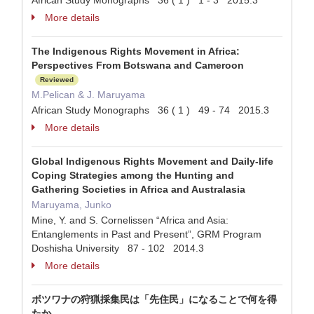
African Study Monographs 36 ( 1 ) 1 - 3 2015.3
More details
The Indigenous Rights Movement in Africa:
Perspectives From Botswana and Cameroon
Reviewed
M.Pelican & J. Maruyama
African Study Monographs 36 ( 1 ) 49 - 74 2015.3
More details
Global Indigenous Rights Movement and Daily-life
Coping Strategies among the Hunting and
Gathering Societies in Africa and Australasia
Maruyama, Junko
Mine, Y. and S. Cornelissen “Africa and Asia:
Entanglements in Past and Present”, GRM Program
Doshisha University 87 - 102 2014.3
More details
ボツワナの狩猟採集民は「先住民」になることで何を得
たか